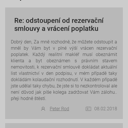
Re: odstoupení od rezervační
smlouvy a vrácení poplatku
Dobrý den, Za mně rozhodně, že můžete odstoupit a
mněl by Vám byt v plné výší vrácen rezervační
poplatek. Každý realitní makléř musí obeznámit
klienta a byt obeznámen s právním stavem
nemovitosti, k rezervační smlouvě dokládat aktuální
list vlastnictví v den podpisu, v mém případě taky
dokládám kolaudační rozhodnutí. V každém případě
jste udělal taky chybu, že jste si to nezkontroloval ale
není důvod jak píše kolega zadržovat Vám zálohu..
přeji hodně štěstí.
Peter Rod
08.02.2018