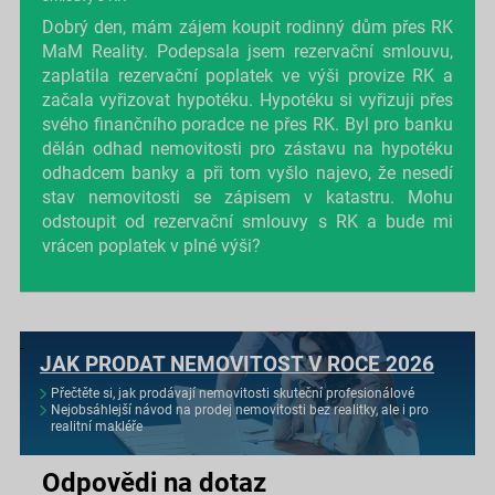
Dobrý den, mám zájem koupit rodinný dům přes RK
MaM Reality. Podepsala jsem rezervační smlouvu,
zaplatila rezervační poplatek ve výši provize RK a
začala vyřizovat hypotéku. Hypotéku si vyřizuji přes
svého finančního poradce ne přes RK. Byl pro banku
dělán odhad nemovitosti pro zástavu na hypotéku
odhadcem banky a při tom vyšlo najevo, že nesedí
stav nemovitosti se zápisem v katastru. Mohu
odstoupit od rezervační smlouvy s RK a bude mi
vrácen poplatek v plné výši?
JAK PRODAT NEMOVITOST V ROCE 2026
Přečtěte si, jak prodávají nemovitosti skuteční profesionálové
Nejobsáhlejší návod na prodej nemovitosti bez realitky, ale i pro
realitní makléře
Odpovědi na dotaz