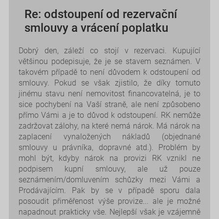
Re: odstoupení od rezervační
smlouvy a vrácení poplatku
Dobrý den, záleží co stojí v rezervaci. Kupující
většinou podepisuje, že je se stavem seznámen. V
takovém případě to není důvodem k odstoupení od
smlouvy. Pokud se však zjistilo, že díky tomuto
jinému stavu není nemovitost financovatelná, je to
sice pochybení na Vaší straně, ale není způsobeno
přímo Vámi a je to důvod k odstoupení. RK nemůže
zadržovat zálohy, na které nemá nárok. Má nárok na
zaplacení vynaložených nákladů (objednané
smlouvy u právníka, dopravné atd.). Problém by
mohl být, kdyby nárok na provizi RK vznikl ne
podpisem kupní smlouvy, ale už pouze
seznámením/domluvením schůzky mezi Vámi a
Prodávajícím. Pak by se v případě sporu dala
posoudit přiměřenost výše provize... ale je možné
napadnout prakticky vše. Nejlepší však je vzájemně