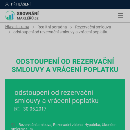
PŘIHLÁŠENÍ
Hlavní strana
Realitní poradna
Rezervační smlouva
odstoupení od rezervační smlouvy a vrácení poplatku
ODSTOUPENÍ OD REZERVAČNÍ
SMLOUVY A VRÁCENÍ POPLATKU
odstoupení od rezervační
smlouvy a vrácení poplatku
30.05.2017
Rezervační smlouva
,
Rezervační záloha
,
Hypotéka
,
Ukončení
smlouvy s RK