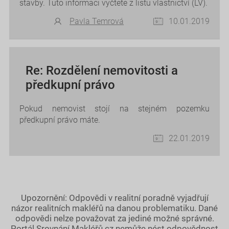
stavby. Tuto informaci vyčtete z listu vlastnictví (LV).
Pavla Temrová
10.01.2019
Re: Rozdělení nemovitosti a
předkupní právo
Pokud nemovist stojí na stejném pozemku
předkupní právo máte.
22.01.2019
Upozornění: Odpovědi v realitní poradně vyjadřují
názor realitních makléřů na danou problematiku. Dané
odpovědi nelze považovat za jediné možné správné.
Portál Srovnání Makléřů.cz nemůže nést odpovědnost