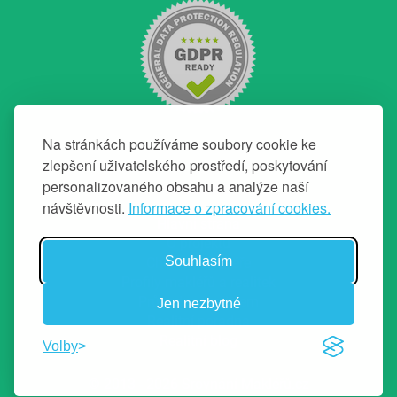
Na stránkách používáme soubory cookie ke
zlepšení uživatelského prostředí, poskytování
personalizovaného obsahu a analýze naší
NAVIGACE
návštěvnosti.
Informace o zpracování cookies.
Hlavní strana
O projektu
Souhlasím
Chci top makléře
Profily makléřů a realitek
Průvodce prodejem
Jen nezbytné
Realitní poradna
Realitní blog
Volby
© 2013 - 2026 Srovnání Makléřů.cz