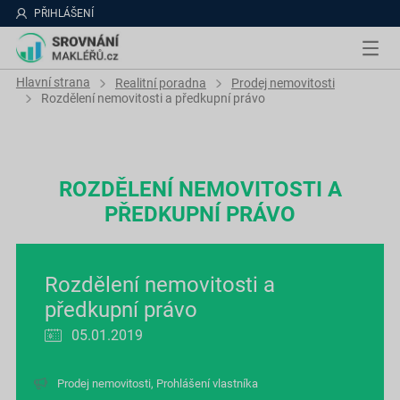
PŘIHLÁŠENÍ
Hlavní strana
Realitní poradna
Prodej nemovitosti
Rozdělení nemovitosti a předkupní právo
ROZDĚLENÍ NEMOVITOSTI A
PŘEDKUPNÍ PRÁVO
Rozdělení nemovitosti a
předkupní právo
05.01.2019
Prodej nemovitosti
,
Prohlášení vlastníka