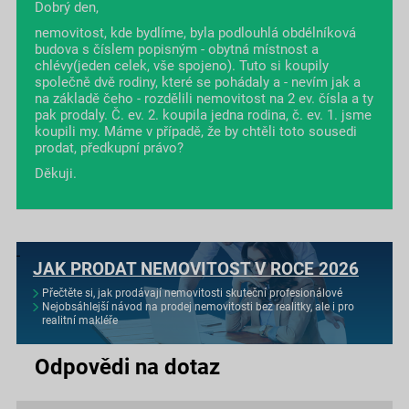
Dobrý den,
nemovitost, kde bydlíme, byla podlouhlá obdélníková
budova s číslem popisným - obytná místnost a
chlévy(jeden celek, vše spojeno). Tuto si koupily
společně dvě rodiny, které se pohádaly a - nevím jak a
na základě čeho - rozdělili nemovitost na 2 ev. čísla a ty
pak prodaly. Č. ev. 2. koupila jedna rodina, č. ev. 1. jsme
koupili my. Máme v případě, že by chtěli toto sousedi
prodat, předkupní právo?
Děkuji.
JAK PRODAT NEMOVITOST V ROCE 2026
Přečtěte si, jak prodávají nemovitosti skuteční profesionálové
Nejobsáhlejší návod na prodej nemovitosti bez realitky, ale i pro
realitní makléře
Odpovědi na dotaz