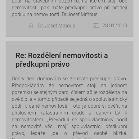
podíl na stavebním pozemku, na kterém stojí obě
nemovitosti, pak máte předkupní právo při prodeji
podílu na nemovitosti. Dr.Josef Mrňous
Dr. Josef Mrňous
28.01.2019
Re: Rozdělení nemovitosti a
předkupní právo
Dobrý den, domnívám se, že máte předkupní právo.
Předpokládám, že nemovitost stojí na jednom
pozemku se stejným parc. číslem ač je rozdělena na
dvě č.p. a v tomto případě se jedná o spoluvlastnický
podíl k dané nemovitosti. Toto je dobré si ověřit na
příslušném katastrálním úřadě a daném LV k
nemovitostem. „Převádí-li se spoluvlastnický podíl
na nemovité věci, mají spoluvlastníci předkupní
právo, ledaže jde o převod osobě blízké.