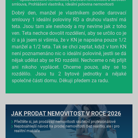
smlouva
,
Prohlášení vlastníka
,
Ideální polovina nemovitosti
Dobrý den, manžel je vlastníkem podle darovací
smlouvy 1 ideální poloviny RD a druhou vlastní má
teta. Jsou tam ale neshody a my nevíme jak z toho
ven. Teta nechce dovolit rozdělení, aby se určilo co je
čí a já jsem si všimla, že v KN je napsána pouze 1/2
manžel a 1/2 teta. Tak se chci zeptat, když v tom KN
není poznamenáno nic o ideální polovině, jestli se dá
nějak udělat aby se RD rozdělil. Nechceme o něj přijít
ani nikoho vyplácet. Chceme pouze, aby se to
rozdělilo. Jsou tu 2 bytové jednotky a nějaké
společné části domu. Děkuji předem za radu.
JAK PRODAT NEMOVITOST V ROCE 2026
Přečtěte si, jak prodávají nemovitosti skuteční profesionálové
Nejobsáhlejší návod na prodej nemovitosti bez realitky, ale i pro
realitní makléře