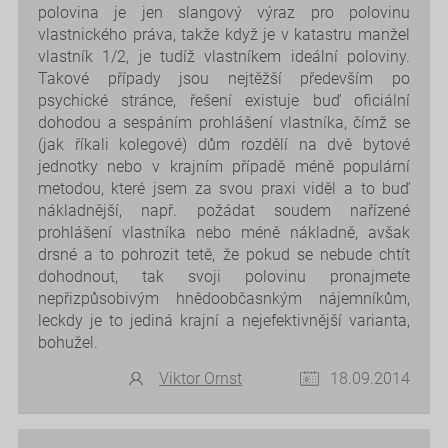
polovina je jen slangový výraz pro polovinu
vlastnického práva, takže když je v katastru manžel
vlastník 1/2, je tudíž vlastníkem ideální poloviny.
Takové případy jsou nejtěžší především po
psychické stránce, řešení existuje buď oficiální
dohodou a sespáním prohlášení vlastníka, čímž se
(jak říkali kolegové) dům rozdělí na dvě bytové
jednotky nebo v krajním případě méně populární
metodou, které jsem za svou praxi viděl a to buď
nákladnější, např. požádat soudem nařízené
prohlášení vlastníka nebo méně nákladně, avšak
drsné a to pohrozit tetě, že pokud se nebude chtít
dohodnout, tak svoji polovinu pronajmete
nepřizpůsobivým hnědoobčasnkým nájemníkům,
leckdy je to jediná krajní a nejefektivnější varianta,
bohužel.
Viktor Ornst
18.09.2014