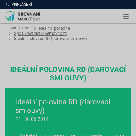
PŘIHLÁŠENÍ
Hlavní strana
Realitní poradna
Spoluvlastnictví nemovitosti
Ideální polovina RD (darovací smlouvy)
IDEÁLNÍ POLOVINA RD (DAROVACÍ
SMLOUVY)
Ideální polovina RD (darovací
smlouvy)
30.06.2014
Spoluvlastnictví nemovitosti
,
Darování nemovitosti a darovací