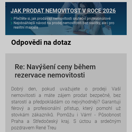
JAK PRODAT NEMOVITOST V ROCE 2026
Přečtěte si, jak prodávají nemovitosti skuteční profesionálové
Nejobsáhlejší návod na prodej nemovitosti bez realitky, ale i pro
realitní makléře
Odpovědi na dotaz
Re: Navýšení ceny během
rezervace nemovitosti
Dobrý den, pokud uvažujete o prodeji Vaší
nemovitosti a máte zájem prodat bezpečně, bez
starostí a předpokládám co nejvýhodněji? Garantuji
férový a profesionální přístup, který pomohl už
stovkám zákazníků. Pomůžu i Vám! - Působnost
Praha a Středočeský kraj. S úctou a srdečným
pozdravem René Treu