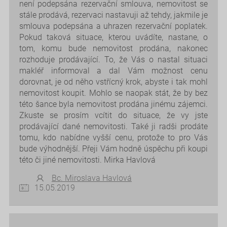
není podepsána rezervační smlouva, nemovitost se
stále prodává, rezervaci nastavuji až tehdy, jakmile je
smlouva podepsána a uhrazen rezervační poplatek.
Pokud taková situace, kterou uvádíte, nastane, o
tom, komu bude nemovitost prodána, nakonec
rozhoduje prodávající. To, že Vás o nastal situaci
makléř informoval a dal Vám možnost cenu
dorovnat, je od něho vstřícný krok, abyste i tak mohl
nemovitost koupit. Mohlo se naopak stát, že by bez
této šance byla nemovitost prodána jinému zájemci.
Zkuste se prosím vcítit do situace, že vy jste
prodávající dané nemovitosti. Také ji radši prodáte
tomu, kdo nabídne vyšší cenu, protože to pro Vás
bude výhodnější. Přeji Vám hodně úspěchu při koupi
této či jiné nemovitosti. Mirka Havlová
Bc. Miroslava Havlová
15.05.2019