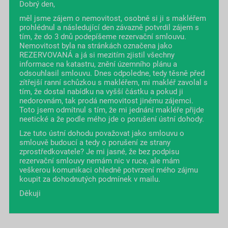
Dobrý den,
měl jsme zájem o nemovitost, osobně si ji s makléřem
prohlédnul a následující den závazně potvrdil zájem s
tím, že do 3 dnů podepíšeme rezervační smlouvu.
Nemovitost byla na stránkách označena jako
REZERVOVANÁ a já si mezitím zjistil všechny
informace na katastru, znění územního plánu a
odsouhlasil smlouvu. Dnes odpoledne, tedy těsně před
zítřejší ranní schůzkou s makléřem, mi makléř zavolal s
tím, že dostal nabídku na vyšší částku a pokud ji
nedorovnám, tak prodá nemovitost jinému zájemci.
Toto jsem odmítnul s tím, že mi jednání makléře přijde
neetické a že podle mého jde o porušení ústní dohody.
Lze tuto ústní dohodu považovat jako smlouvu o
smlouvě budoucí a tedy o porušení ze strany
zprostředkovatele? Je mi jasné, že bez podpisu
rezervační smlouvy nemám nic v ruce, ale mám
veškerou komunikaci ohledně potvrzení mého zájmu
koupit za dohodnutých podmínek v mailu.
Děkuji