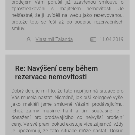
prodejem Vám porušil již uzavřenou smlouvu o
zprostředkování s majitelem nemovitosti. Je
nešťastné, že ji uvíděli na webu jako rezervovanou,
protože toto se řeší až po podpisu rezervačnísch
smluv.
Vlastimil Talanda
11.04.2019
Re: Navýšení ceny během
rezervace nemovitosti
Dobrý den, je mi líto, že tato nepříjemná situace pro
Vás musela nastat. Nicméně, jak píší kolegové výše,
jako makléři jsme smluvně Vázáni prodávajícímu,
jehož zájmy musíme hájit a tím současně je i
dosažení pro prodávajícího co nejvyšší prodejní
ceny. Ve své praxi, pokud existuje více zájemců, vždy
je upozorňuji, že tato situace může nastat. Dokud