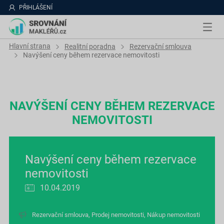
PŘIHLÁŠENÍ
Hlavní strana
Realitní poradna
Rezervační smlouva
Navýšení ceny během rezervace nemovitosti
NAVÝŠENÍ CENY BĚHEM REZERVACE
NEMOVITOSTI
Navýšení ceny během rezervace
nemovitosti
10.04.2019
Rezervační smlouva
,
Prodej nemovitosti
,
Nákup nemovitosti