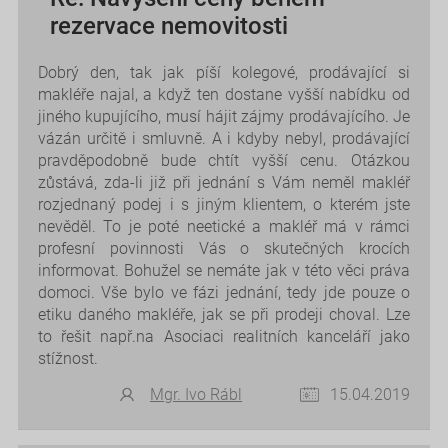
rezervace nemovitosti
Dobrý den, tak jak píší kolegové, prodávající si
makléře najal, a když ten dostane vyšší nabídku od
jiného kupujícího, musí hájit zájmy prodávajícího. Je
vázán určitě i smluvně. A i kdyby nebyl, prodávající
pravděpodobně bude chtít vyšší cenu. Otázkou
zůstává, zda-li již při jednání s Vám neměl makléř
rozjednaný podej i s jiným klientem, o kterém jste
nevěděl. To je poté neetické a makléř má v rámci
profesní povinnosti Vás o skutečných krocích
informovat. Bohužel se nemáte jak v této věci práva
domoci. Vše bylo ve fázi jednání, tedy jde pouze o
etiku daného makléře, jak se při prodeji choval. Lze
to řešit např.na Asociaci realitních kanceláří jako
stížnost.
Mgr. Ivo Rábl
15.04.2019