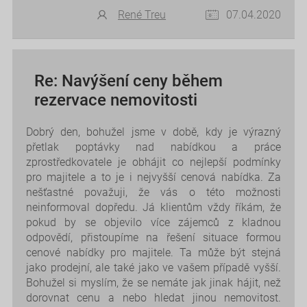
René Treu
07.04.2020
Re: Navýšení ceny během
rezervace nemovitosti
Dobrý den, bohužel jsme v době, kdy je výrazný
přetlak poptávky nad nabídkou a práce
zprostředkovatele je obhájit co nejlepší podmínky
pro majitele a to je i nejvyšší cenová nabídka. Za
nešťastné považuji, že vás o této možnosti
neinformoval dopředu. Já klientům vždy říkám, že
pokud by se objevilo více zájemců z kladnou
odpovědí, přistoupíme na řešení situace formou
cenové nabídky pro majitele. Ta může být stejná
jako prodejní, ale také jako ve vašem případě vyšší.
Bohužel si myslím, že se nemáte jak jinak hájit, než
dorovnat cenu a nebo hledat jinou nemovitost.