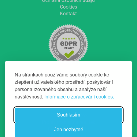
Ochrana osobních údajů
Cookies
Kontakt
Na stránkách používáme soubory cookie ke
zlepšení uživatelského prostředí, poskytování
personalizovaného obsahu a analýze naší
NAVIGACE
návštěvnosti.
Informace o zpracování cookies.
Hlavní strana
O projektu
Souhlasím
Chci top makléře
Profily makléřů a realitek
Průvodce prodejem
Jen nezbytné
Realitní poradna