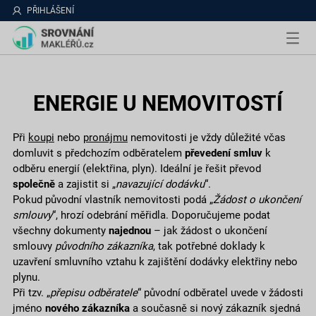
PŘIHLÁŠENÍ
ENERGIE U NEMOVITOSTÍ
Při
koupi
nebo
pronájmu
nemovitosti je vždy důležité včas
domluvit s předchozím odběratelem
převedení smluv
k
odběru energií (elektřina, plyn). Ideální je řešit převod
společně
a zajistit si „
navazující dodávku
“.
Pokud původní vlastník nemovitosti podá „
Žádost o ukončení
smlouvy
“, hrozí odebrání měřidla. Doporučujeme podat
všechny dokumenty
najednou
– jak žádost o ukončení
smlouvy
původního zákazníka
, tak potřebné doklady k
uzavření smluvního vztahu k zajištění dodávky elektřiny nebo
plynu.
Při tzv. „
přepisu odběratele
“ původní odběratel uvede v žádosti
jméno
nového zákazníka
a současně si nový zákazník sjedná