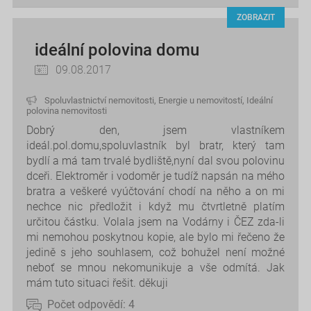
ZOBRAZIT
ideální polovina domu
09.08.2017
Spoluvlastnictví nemovitosti
,
Energie u nemovitostí
,
Ideální
polovina nemovitosti
Dobrý den, jsem vlastníkem
ideál.pol.domu,spoluvlastník byl bratr, který tam
bydlí a má tam trvalé bydliště,nyní dal svou polovinu
dceři. Elektroměr i vodoměr je tudíž napsán na mého
bratra a veškeré vyúčtování chodí na něho a on mi
nechce nic předložit i když mu čtvrtletně platím
určitou částku. Volala jsem na Vodárny i ČEZ zda-li
mi nemohou poskytnou kopie, ale bylo mi řečeno že
jedině s jeho souhlasem, což bohužel není možné
neboť se mnou nekomunikuje a vše odmítá. Jak
mám tuto situaci řešit. děkuji
Počet odpovědí:
4