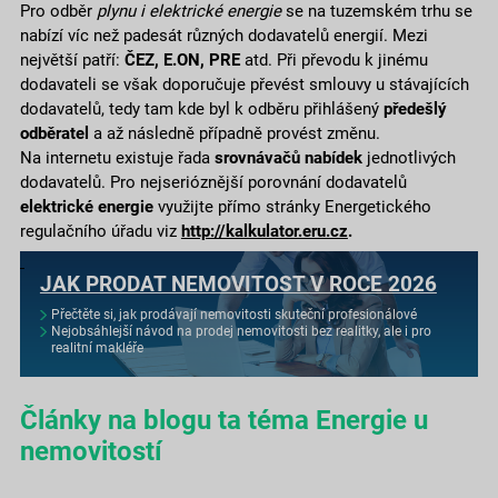
Pro odběr
plynu i elektrické energie
se na tuzemském trhu se
nabízí víc než padesát různých dodavatelů energií. Mezi
největší patří:
ČEZ, E.ON, PRE
atd. Při převodu k jinému
dodavateli se však doporučuje převést smlouvy u stávajících
dodavatelů, tedy tam kde byl k odběru přihlášený
předešlý
odběratel
a až následně případně provést změnu.
Na internetu existuje řada
srovnávačů nabídek
jednotlivých
dodavatelů. Pro nejserióznější porovnání dodavatelů
elektrické energie
využijte přímo stránky Energetického
regulačního úřadu viz
http://kalkulator.eru.cz
.
JAK PRODAT NEMOVITOST V ROCE 2026
Přečtěte si, jak prodávají nemovitosti skuteční profesionálové
Nejobsáhlejší návod na prodej nemovitosti bez realitky, ale i pro
realitní makléře
Články na blogu ta téma Energie u
nemovitostí