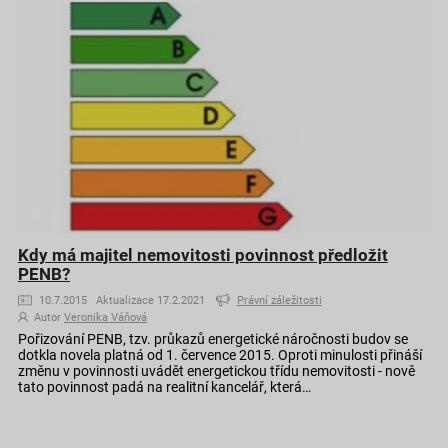
Kdy má majitel nemovitosti povinnost předložit
PENB?
10.7.2015 Aktualizace 17.2.2021
Právní záležitosti
Autor
Veronika Váňová
Pořizování PENB, tzv. průkazů energetické náročnosti budov se
dotkla novela platná od 1. července 2015. Oproti minulosti přináší
změnu v povinnosti uvádět energetickou třídu nemovitosti - nově
tato povinnost padá na realitní kancelář, která…